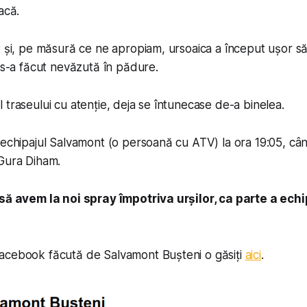
acă.
t și, pe măsură ce ne apropiam, ursoaica a început ușor să
l s-a făcut nevăzută în pădure.
 traseului cu atenție, deja se întunecase de-a binelea.
 echipajul Salvamont (o persoană cu ATV) la ora 19:05, c
 Gura Diham.
 să avem la noi spray împotriva urșilor, ca parte a ec
acebook făcută de Salvamont Bușteni o găsiți
aici
.