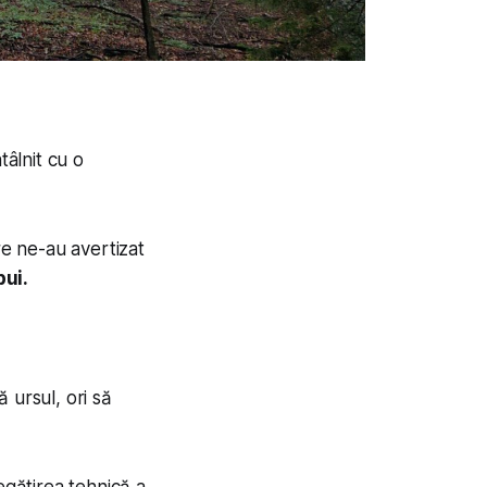
âlnit cu o
re ne-au avertizat
pui.
ă ursul, ori să