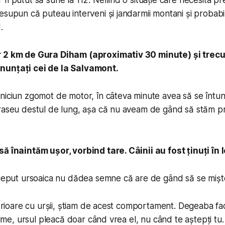
fi putut să sune la 112. Nefiind o situație care necesita pr
supun că puteau interveni și jandarmii montani și probabil 
.
r 2 km de Gura Diham (aproximativ 30 minute) și trecu
nunțați cei de la Salvamont.
niciun zgomot de motor, în câteva minute avea să se întu
raseu destul de lung, așa că nu aveam de gând să stăm pre
ă înaintăm ușor, vorbind tare. Câinii au fost ținuți în 
nceput ursoaica nu dădea semne că are de gând să se mișt
terioare cu urșii, știam de acest comportament. Degeaba faci
palme, ursul pleacă doar când vrea el, nu când te aștepți tu. 