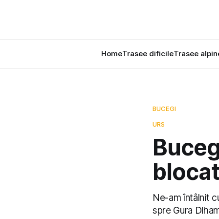
Home
Trasee dificile
Trasee alpin
BUCEGI
URS
Bucegi
bloca
Ne-am întâlnit c
spre Gura Diham.