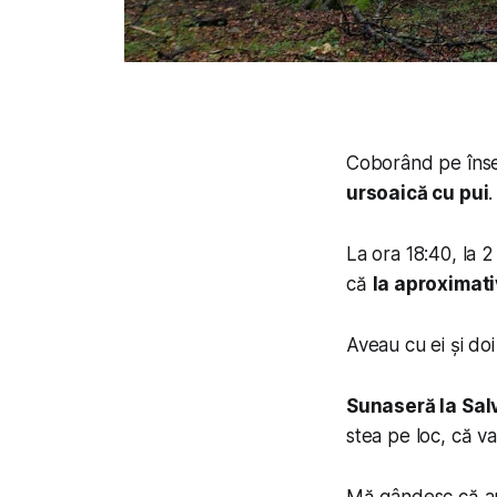
Coborând pe înser
ursoaică cu pui
.
La ora 18:40, la 2
că
la aproximativ
Aveau cu ei și doi 
Sunaseră la Sal
stea pe loc, că va