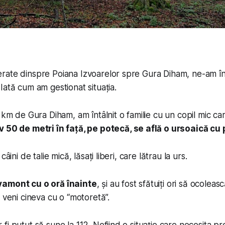
ate dinspre Poiana Izvoarelor spre Gura Diham, ne-am înt
 Iată cum am gestionat situația.
 km de Gura Diham, am întâlnit o familie cu un copil mic ca
 50 de metri în față, pe potecă, se află o ursoaică cu 
câini de talie mică, lăsați liberi, care lătrau la urs.
vamont cu o oră înainte
, și au fost sfătuiți ori să ocoleasc
 veni cineva cu o “motoretă”.