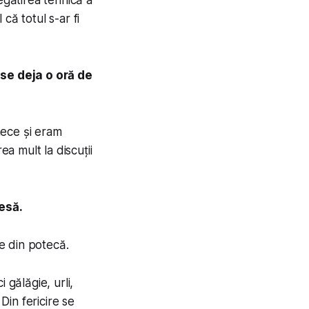
egătirea tehnică a
că totul s-ar fi
se deja o oră de
nece și eram
a mult la discuții
lesă.
e din potecă.
 gălăgie, urli,
Din fericire se