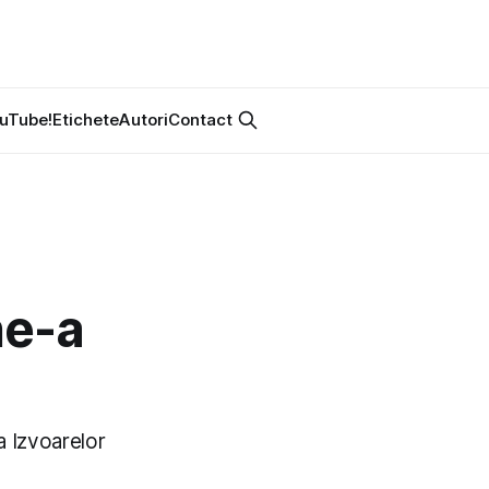
uTube!
Etichete
Autori
Contact
ne-a
a Izvoarelor