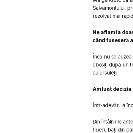
Mă gândesc că ar 
Salvamontului, pre
rezolvat mai rapid
Ne aflam la doa
când fuseseră a
Încă nu se auzea 
obosiți după un t
cu ursuleții.
Am luat decizia s
Într-adevăr, la î
Din întâlnirile an
fluieri, bați din 