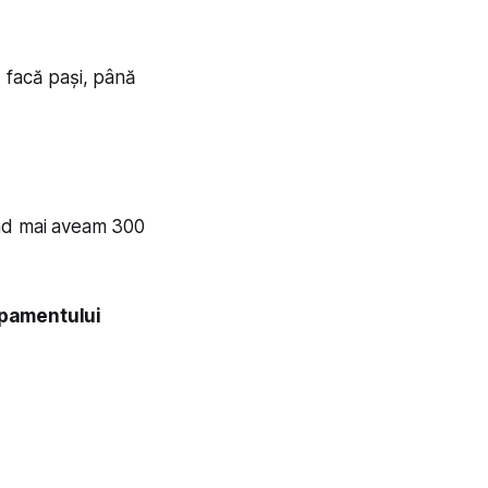
 facă pași, până
ând mai aveam 300
hipamentului