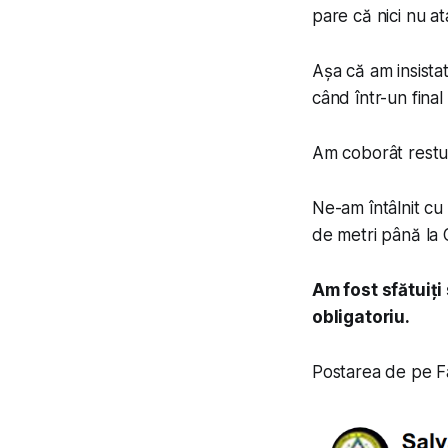
pare că nici nu at
Așa că am insista
când într-un fina
Am coborât restul
Ne-am întâlnit cu
de metri până la
Am fost sfătuiți
obligatoriu.
Postarea de pe F