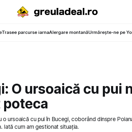
e
Trasee parcurse iarna
Alergare montană
Urmărește-ne pe Yo
: O ursoaică cu pui 
t poteca
u o ursoaică cu pui în Bucegi, coborând dinspre Poian
 Iată cum am gestionat situația.