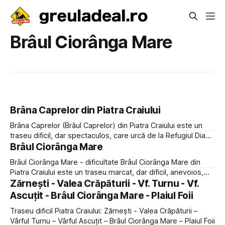
Brâul Ciorânga Mare
Brâna Caprelor din Piatra Craiului
Brâna Caprelor (Brâul Caprelor) din Piatra Craiului este un
traseu dificil, dar spectaculos, care urcă de la Refugiul Diana
spre Creasta Pietrei Craiului, în Șaua Padinei închise. În iunie
Brâul Ciorânga Mare
2022 am urcat din Plaiul Foii pe Brâna Caprelor, parcurgând
Brâul Ciorânga Mare - dificultate Brâul Ciorânga Mare din
următorul circuit: Plaiul Foii - Valea Urșilor - Refugiul Diana -
Piatra Craiului este un traseu marcat, dar dificil, anevoios,
nerecomandat începătorilor sau celor cu frică de înălțime,
Zărnești - Valea Crăpăturii - Vf. Turnu - Vf.
cel puțin nu la coborâre. În schimb, dacă ești obișnuit cu
Ascuțit - Brâul Ciorânga Mare - Plaiul Foii
traseele expuse și nu ai probleme cu genunchii, îți
Traseu dificil Piatra Craiului: Zărnești - Valea Crăpăturii –
recomandăm să cobori pe
Vârful Turnu – Vârful Ascuțit – Brâul Ciorânga Mare – Plaiul Foii