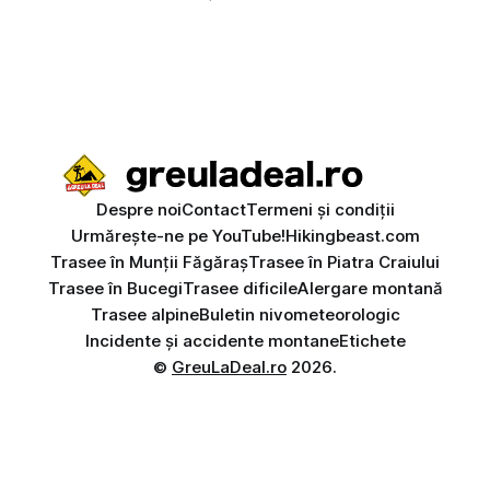
Despre noi
Contact
Termeni și condiții
Urmărește-ne pe YouTube!
Hikingbeast.com
Trasee în Munții Făgăraș
Trasee în Piatra Craiului
Trasee în Bucegi
Trasee dificile
Alergare montană
Trasee alpine
Buletin nivometeorologic
Incidente și accidente montane
Etichete
©
GreuLaDeal.ro
2026.